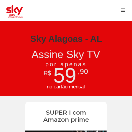
Sky Alagoas - AL
Assine Sky TV
por apenas
59
,90
R$
no cartão mensal
SUPER I com
Amazon prime