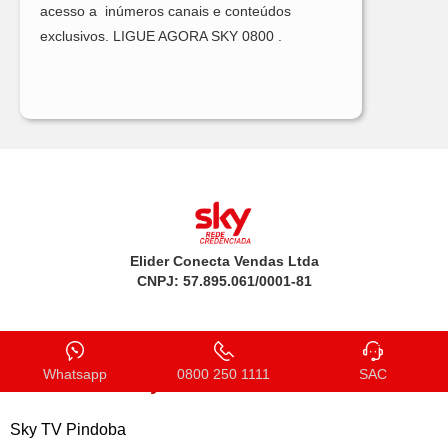
acesso a inúmeros canais e conteúdos
exclusivos.
LIGUE AGORA
SKY 0800 .
Elider Conecta Vendas Ltda
CNPJ: 57.895.061/0001-81
Sky na sua cidade
Whatsapp
0800 250 1111
SAC
Sky TV Pindoba