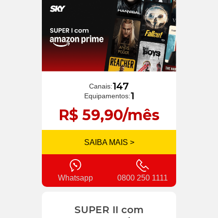
147
Canais:
1
Equipamentos:
R$ 59,90/mês
SAIBA MAIS >
Whatsapp
0800 250 1111
SUPER II com