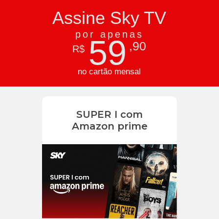
Assine Sky TV
por apenas
59
,90
R$
no cartão mensal
SUPER I com
Amazon prime