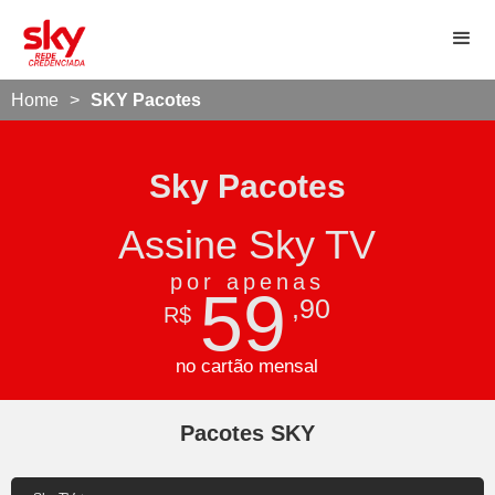
Home
>
SKY Pacotes
Sky Pacotes
Assine Sky TV
por apenas
59
,90
R$
no cartão mensal
Pacotes SKY