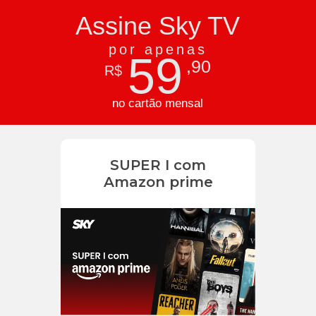
Assine Sky TV
por apenas
59
,90
R$
no cartão mensal
SUPER I com
Amazon prime