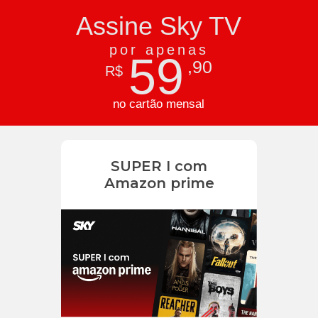
Assine Sky TV
por apenas
59
,90
R$
no cartão mensal
SUPER I com
Amazon prime