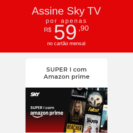
Assine Sky TV
por apenas
59
,90
R$
no cartão mensal
SUPER I com
Amazon prime