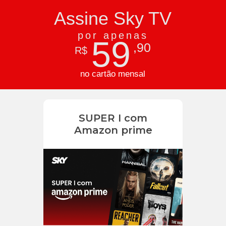
Assine Sky TV
por apenas
59
,90
R$
no cartão mensal
SUPER I com
Amazon prime