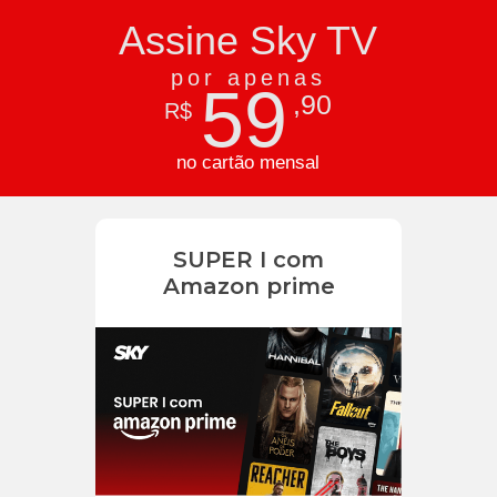
Assine Sky TV
por apenas
59
,90
R$
no cartão mensal
SUPER I com
Amazon prime