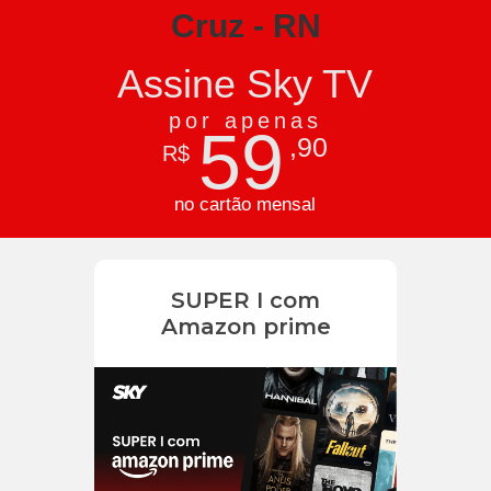
Cruz - RN
Assine Sky TV
por apenas
59
,90
R$
no cartão mensal
SUPER I com
Amazon prime