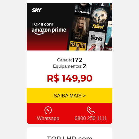
172
Canais:
2
Equipamentos:
R$ 149,90
SAIBA MAIS >
Whatsapp
0800 250 1111
TOP I HD com