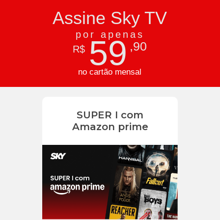
Assine Sky TV
por apenas
59
,90
R$
no cartão mensal
SUPER I com
Amazon prime