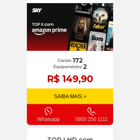
172
Canais:
2
Equipamentos:
R$ 149,90
SAIBA MAIS >
Whatsapp
0800 250 1111
TOP I HD com