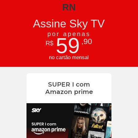
RN
Assine Sky TV
por apenas
59
,90
R$
no cartão mensal
SUPER I com
Amazon prime