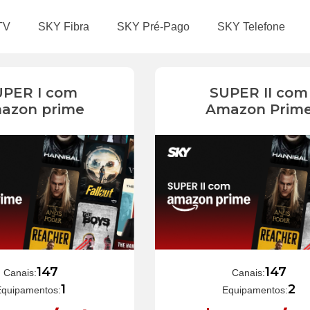
TV
SKY Fibra
SKY Pré-Pago
SKY Telefone
UPER I com
SUPER II com
azon prime
Amazon Prim
147
147
Canais:
Canais:
1
2
Equipamentos:
Equipamentos: