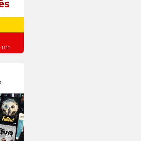
ês
 1111
e