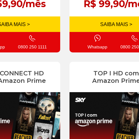
59,90/mês
R$ 99,90/m
SAIBA MAIS >
SAIBA MAIS >
pp
0800 250 1111
Whatsapp
0800 250
 CONNECT HD
TOP I HD com
Amazon Prime
Amazon Prim