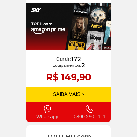
172
Canais:
2
Equipamentos:
R$ 149,90
SAIBA MAIS >
Whatsapp
0800 250 1111
TOP I HD com