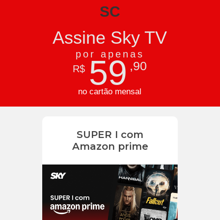
SC
Assine Sky TV
por apenas
59
,90
R$
no cartão mensal
SUPER I com
Amazon prime