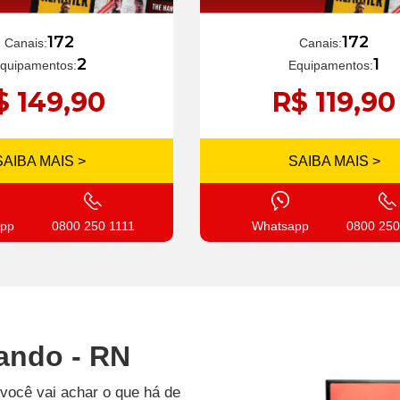
172
172
Canais:
Canais:
1
2
Equipamentos:
quipamentos:
R$ 119,90
$ 149,90
SAIBA MAIS >
SAIBA MAIS >
Whatsapp
0800 250
pp
0800 250 1111
ando - RN
você vai achar o que há de