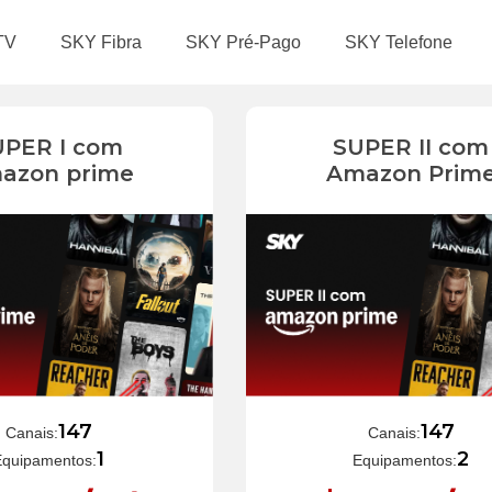
TV
SKY Fibra
SKY Pré-Pago
SKY Telefone
UPER I com
SUPER II com
azon prime
Amazon Prim
147
147
Canais:
Canais:
1
2
Equipamentos:
Equipamentos: