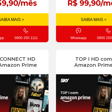
59,90/mês
R$ 99,90/m
SAIBA MAIS >
SAIBA MAIS >
pp
0800 250 1111
Whatsapp
0800 250
 CONNECT HD
TOP I HD com
Amazon Prime
Amazon Prim