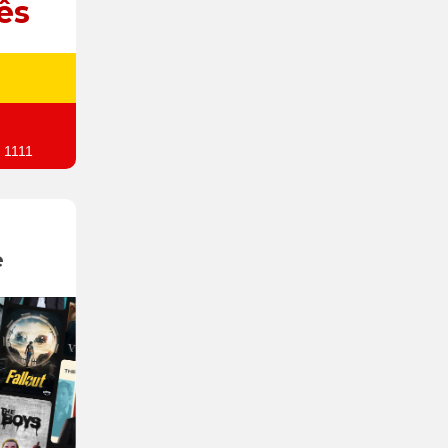
ês
 1111
e