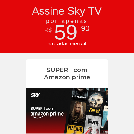
Assine Sky TV
por apenas
59
,90
R$
no cartão mensal
SUPER I com
Amazon prime