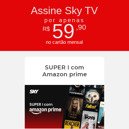
Assine Sky TV
por apenas
59
,90
R$
no cartão mensal
SUPER I com
Amazon prime