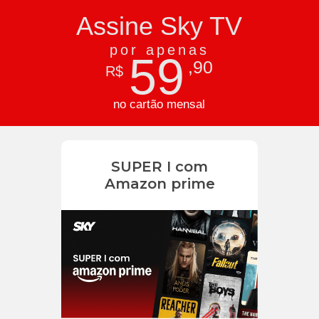
Assine Sky TV
por apenas
59
,90
R$
no cartão mensal
SUPER I com
Amazon prime