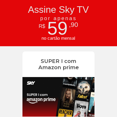
Assine Sky TV
por apenas
59
,90
R$
no cartão mensal
SUPER I com
Amazon prime