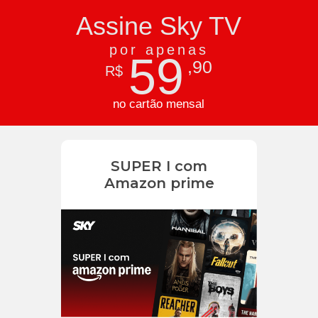
Assine Sky TV
por apenas
59
,90
R$
no cartão mensal
SUPER I com
Amazon prime