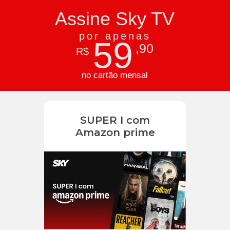
Assine Sky TV
por apenas
59
,90
R$
no cartão mensal
SUPER I com
Amazon prime