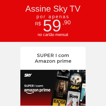
Assine Sky TV
por apenas
59
,90
R$
no cartão mensal
SUPER I com
Amazon prime