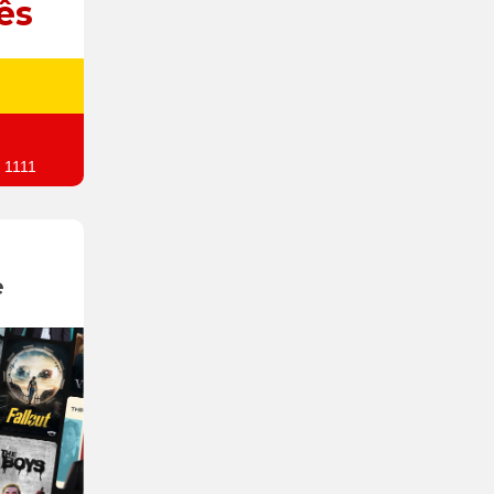
ês
 1111
e