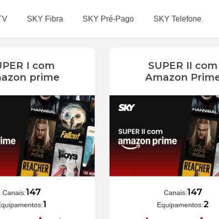
TV
SKY Fibra
SKY Pré-Pago
SKY Telefone
UPER I com
SUPER II com
azon prime
Amazon Prim
147
147
Canais:
Canais:
1
2
Equipamentos:
Equipamentos: