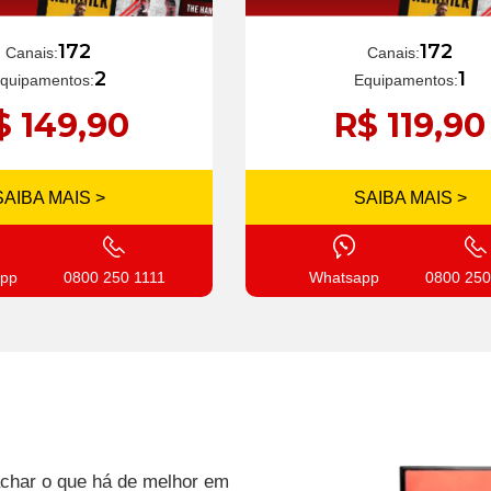
172
172
Canais:
Canais:
1
2
Equipamentos:
quipamentos:
R$ 119,90
$ 149,90
SAIBA MAIS >
SAIBA MAIS >
Whatsapp
0800 250
pp
0800 250 1111
 achar o que há de melhor em