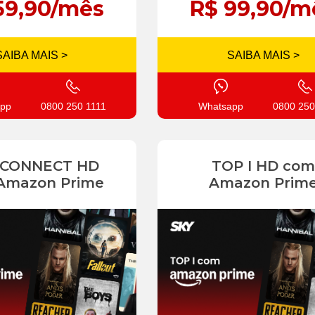
59,90/mês
R$ 99,90/m
SAIBA MAIS >
SAIBA MAIS >
pp
0800 250 1111
Whatsapp
0800 250
 CONNECT HD
TOP I HD com
Amazon Prime
Amazon Prim