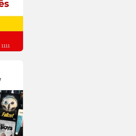
ês
 1111
e