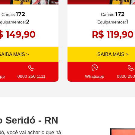
172
172
Canais:
Canais:
1
2
Equipamentos:
quipamentos:
R$ 119,90
$ 149,90
SAIBA MAIS >
SAIBA MAIS >
Whatsapp
0800 250
pp
0800 250 1111
o Seridó - RN
dó, você vai achar o que há