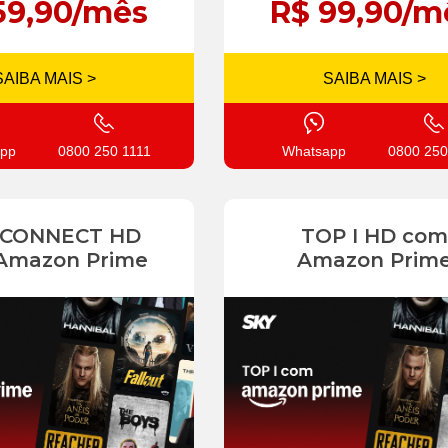
59,90/mês
R$ 99,90/m
SAIBA MAIS >
SAIBA MAIS >
pp
0800 250 1111
Whatsapp
0800 250
 CONNECT HD
TOP I HD com
Amazon Prime
Amazon Prim