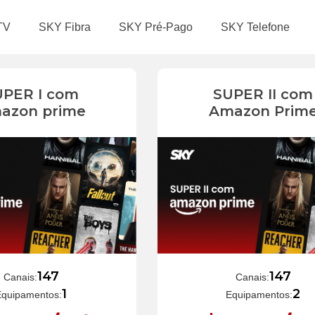
TV
SKY Fibra
SKY Pré-Pago
SKY Telefone
UPER I com
SUPER II com
azon prime
Amazon Prim
147
147
Canais:
Canais:
1
2
Equipamentos:
Equipamentos: