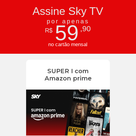
Assine Sky TV
por apenas
59
,90
R$
no cartão mensal
SUPER I com
Amazon prime