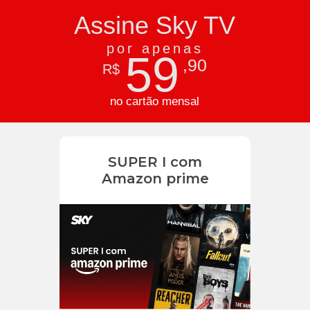
Assine Sky TV
por apenas
59
,90
R$
no cartão mensal
SUPER I com
Amazon prime