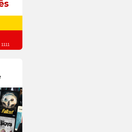
ês
 1111
e