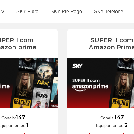
TV
SKY Fibra
SKY Pré-Pago
SKY Telefone
UPER I com
SUPER II com
azon prime
Amazon Prim
147
147
Canais:
Canais:
1
2
Equipamentos:
Equipamentos: