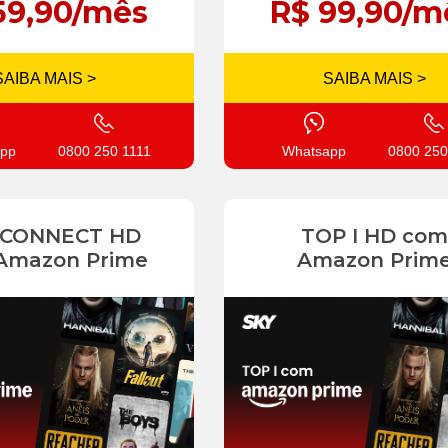
59,90/mês
R$ 99,90/m
SAIBA MAIS >
SAIBA MAIS >
pp
0800 250 1111
Whatsapp
0800 250
 CONNECT HD
TOP I HD com
Amazon Prime
Amazon Prim