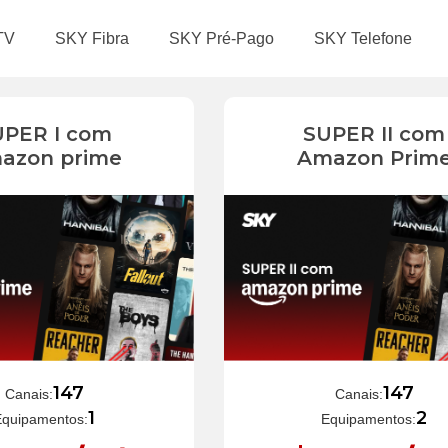
TV
SKY Fibra
SKY Pré-Pago
SKY Telefone
UPER I com
SUPER II com
azon prime
Amazon Prim
147
147
Canais:
Canais:
1
2
Equipamentos:
Equipamentos: