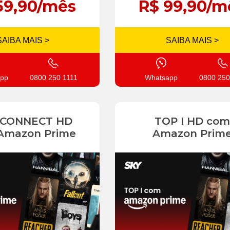
59,90/mês
R$ 99,90/m
SAIBA MAIS >
SAIBA MAIS >
pp
0800 250 1111
Whatsapp
0800 250
 CONNECT HD
TOP I HD com
Amazon Prime
Amazon Prim