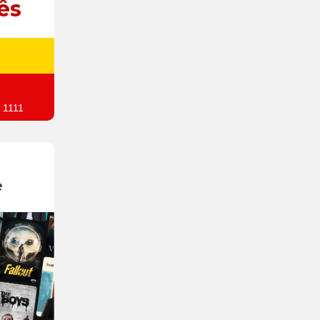
ês
 1111
e