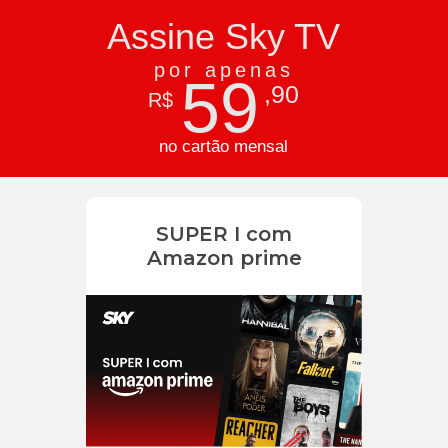
Assine Sky TV
por apenas
59
,90
R$
no cartão mensal
SUPER I com
Amazon prime