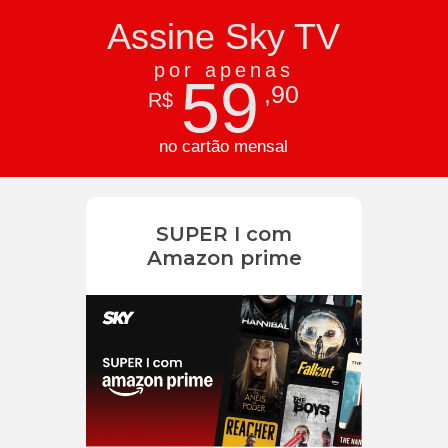
Assine Sky TV
por apenas
59
,90
R$
no cartão mensal
SUPER I com
Amazon prime