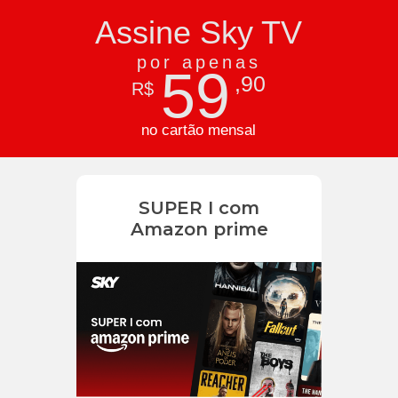
Assine Sky TV
por apenas
59
,90
R$
no cartão mensal
SUPER I com
Amazon prime