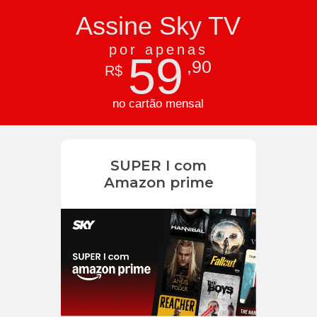
Assine Sky TV
por apenas
59
,90
R$
no cartão mensal
SUPER I com
Amazon prime