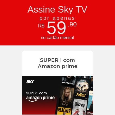
Assine Sky TV
por apenas
59
,90
R$
no cartão mensal
SUPER I com
Amazon prime