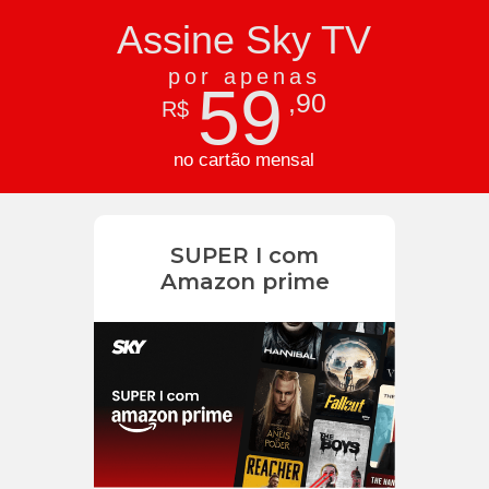
Assine Sky TV
por apenas
59
,90
R$
no cartão mensal
SUPER I com
Amazon prime