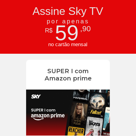
Assine Sky TV
por apenas
59
,90
R$
no cartão mensal
SUPER I com
Amazon prime