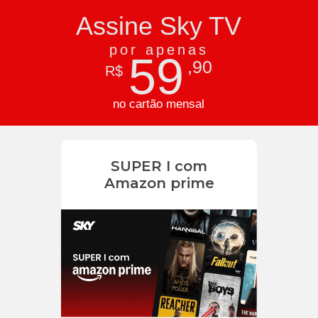
Assine Sky TV
por apenas
59
,90
R$
no cartão mensal
SUPER I com
Amazon prime