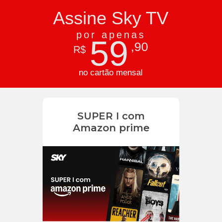
Assine Sky TV
por apenas
59
,90
R$
no cartão mensal
SUPER I com
Amazon prime