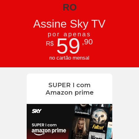
RO
Assine Sky TV
por apenas
59
,90
R$
no cartão mensal
SUPER I com
Amazon prime