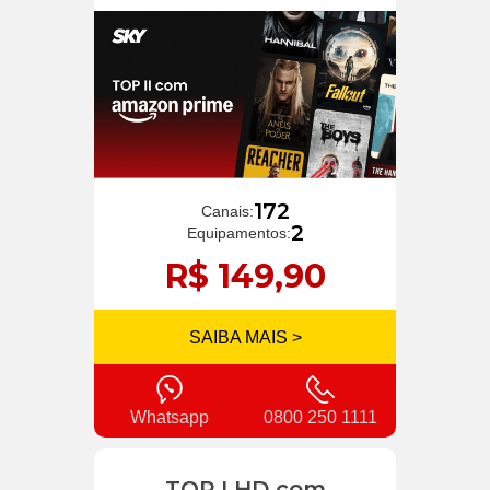
172
Canais:
2
Equipamentos:
R$ 149,90
SAIBA MAIS >
Whatsapp
0800 250 1111
TOP I HD com