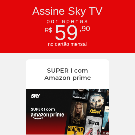
Assine Sky TV
por apenas
59
,90
R$
no cartão mensal
SUPER I com
Amazon prime