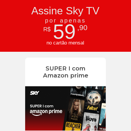
Assine Sky TV
por apenas
59
,90
R$
no cartão mensal
SUPER I com
Amazon prime