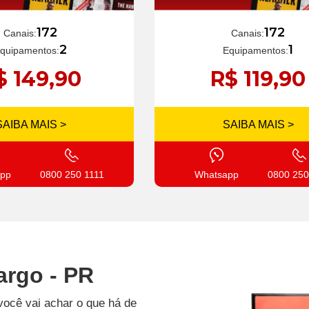
172
172
Canais:
Canais:
1
2
Equipamentos:
quipamentos:
R$ 119,90
$ 149,90
SAIBA MAIS >
SAIBA MAIS >
Whatsapp
0800 250
pp
0800 250 1111
argo - PR
você vai achar o que há de