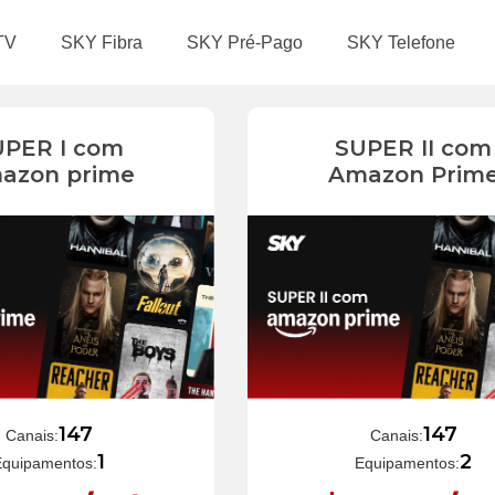
TV
SKY Fibra
SKY Pré-Pago
SKY Telefone
UPER I com
SUPER II com
azon prime
Amazon Prim
147
147
Canais:
Canais:
1
2
Equipamentos:
Equipamentos: