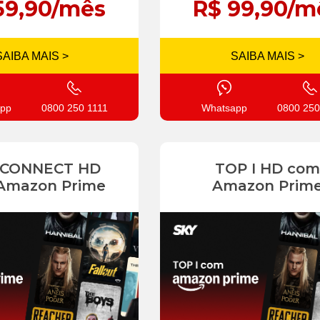
59,90/mês
R$ 99,90/m
SAIBA MAIS >
SAIBA MAIS >
pp
0800 250 1111
Whatsapp
0800 250
 CONNECT HD
TOP I HD com
Amazon Prime
Amazon Prim