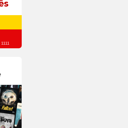
ês
 1111
e