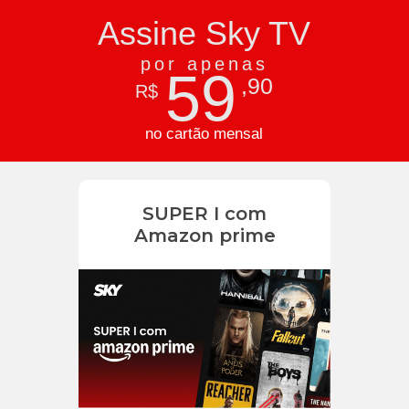
Assine Sky TV
por apenas
59
,90
R$
no cartão mensal
SUPER I com
Amazon prime