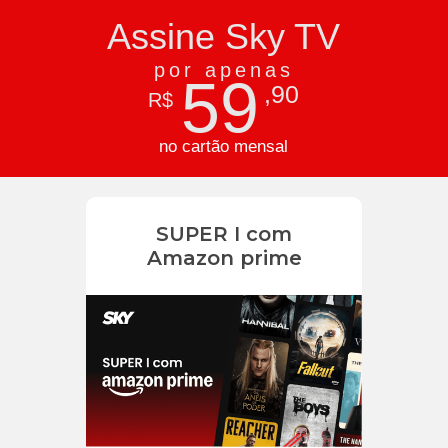
Assine Sky TV
por apenas
59
,90
R$
no cartão mensal
SUPER I com
Amazon prime