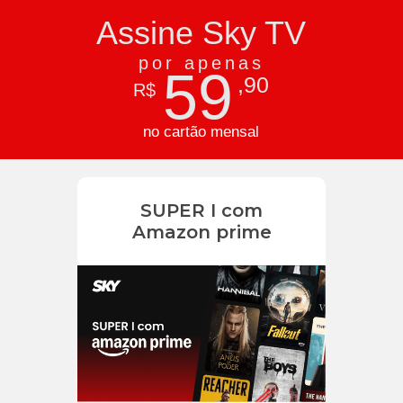
Assine Sky TV
por apenas
59
,90
R$
no cartão mensal
SUPER I com
Amazon prime