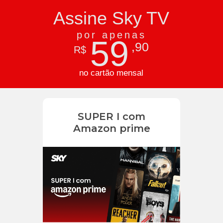
Assine Sky TV
por apenas
59
,90
R$
no cartão mensal
SUPER I com
Amazon prime