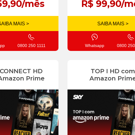
59,90/mês
R$ 99,90/m
SAIBA MAIS >
SAIBA MAIS >
pp
0800 250 1111
Whatsapp
0800 250
 CONNECT HD
TOP I HD com
Amazon Prime
Amazon Prim