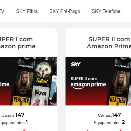
TV
SKY Fibra
SKY Pré-Pago
SKY Telefone
UPER I com
SUPER II com
azon prime
Amazon Prim
147
147
Canais:
Canais:
1
2
Equipamentos:
Equipamentos: