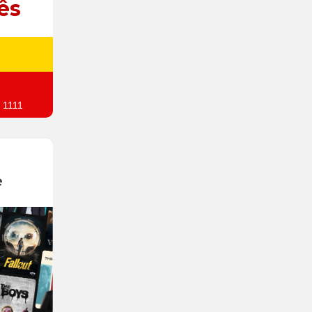
ês
 1111
e