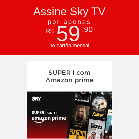
Assine Sky TV
por apenas
59
,90
R$
no cartão mensal
SUPER I com
Amazon prime