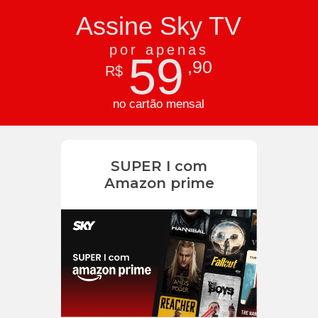
Assine Sky TV
por apenas
59
,90
R$
no cartão mensal
SUPER I com
Amazon prime