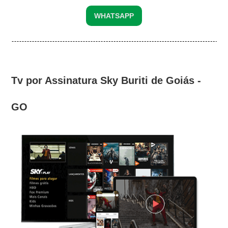
WHATSAPP
Tv por Assinatura Sky Buriti de Goiás -
GO