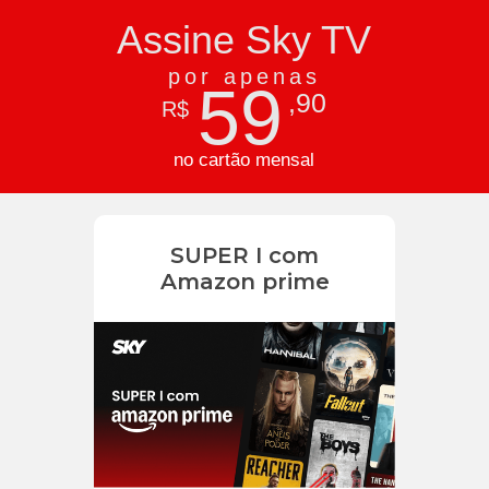
Assine Sky TV
por apenas
59
,90
R$
no cartão mensal
SUPER I com
Amazon prime