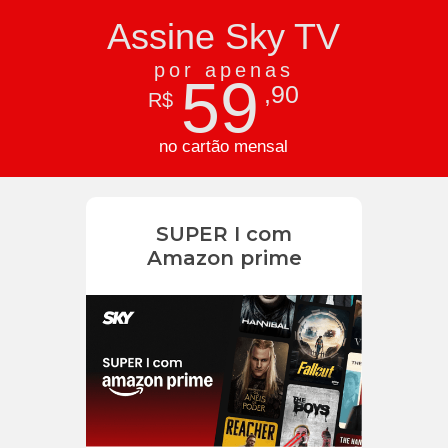
Assine Sky TV
por apenas
59
,90
R$
no cartão mensal
SUPER I com
Amazon prime