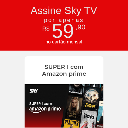
Assine Sky TV
por apenas
59
,90
R$
no cartão mensal
SUPER I com
Amazon prime